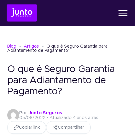
Produtos
Blog
»
Artigos
»
O que é Seguro Garantia para
Conheça o
Fiança Loc
Adiantamento de Pagamento?
O que é Seguro Garantia
Conheça o
Seguro Ga
Conheça o
Fiança Locatícia
Atendimento
para Adiantamento de
Pagamento?
Conheça o
Seguro Garantia
Seguro Garantia
Judic
Sobre a Junto
Um jeito simples de oferece
Por
Junto Seguros
garantia sem bloquear recu
05/08/2022 • Atualizado 4 anos atrás
Seguro Garantia
Judicial
Copiar link
Compartilhar
Um jeito simples de oferecer garantia
Blog
sem bloquear recursos.