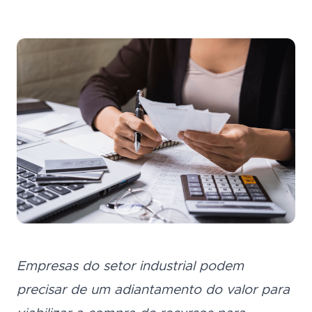
Seguro Garantia
Tradi
Economia e agilidade para
Seguro Garantia
Tradicional
empresas fecharem
contratos.
Economia e agilidade para empresas
Portal do Corretor
fecharem contratos.
Acesso empresa
Empresas do setor industrial podem
precisar de um adiantamento do valor para