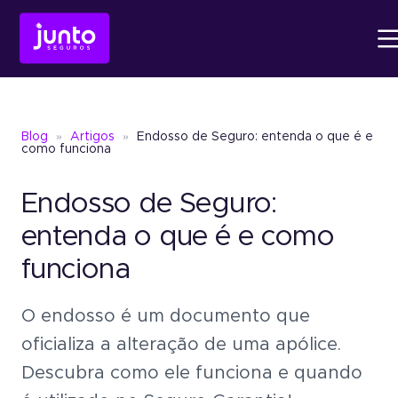
Produtos
Blog
»
Artigos
»
Endosso de Seguro: entenda o que é e
Conheça o
Fiança Loc
como funciona
Endosso de Seguro:
Conheça o
Seguro Ga
Conheça o
Fiança Locatícia
Atendimento
entenda o que é e como
funciona
Conheça o
Seguro Garantia
Seguro Garantia
Judic
Sobre a Junto
O endosso é um documento que
Um jeito simples de oferece
garantia sem bloquear recu
oficializa a alteração de uma apólice.
Seguro Garantia
Judicial
Descubra como ele funciona e quando
Um jeito simples de oferecer garantia sem
Blog
bloquear recursos.