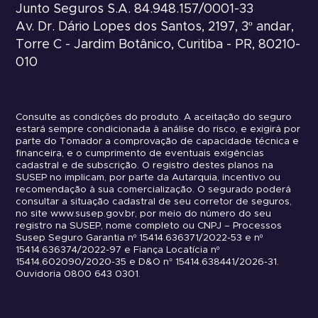
Junto Seguros S.A. 84.948.157/0001-33
Av. Dr. Dário Lopes dos Santos, 2197, 3º andar,
Torre C - Jardim Botânico, Curitiba - PR, 80210-
010
Consulte as condições do produto. A aceitação do seguro
estará sempre condicionada à análise do risco, e exigirá por
parte do Tomador a comprovação de capacidade técnica e
financeira, e o cumprimento de eventuais exigências
cadastral e de subscrição. O registro destes planos na
SUSEP no implicam, por parte da Autarquia, incentivo ou
recomendação à sua comercialização. O segurado poderá
consultar a situação cadastral de seu corretor de seguros,
no site www.susep.gov.br, por meio do número do seu
registro na SUSEP, nome completo ou CNPJ – Processos
Susep Seguro Garantia nº 15414.636371/2022-53 e nº
15414.636374/2022-97 e Fiança Locatícia nº
15414.602090/2020-35 e D&O n° 15414.638441/2026-31.
Ouvidoria 0800 643 0301.