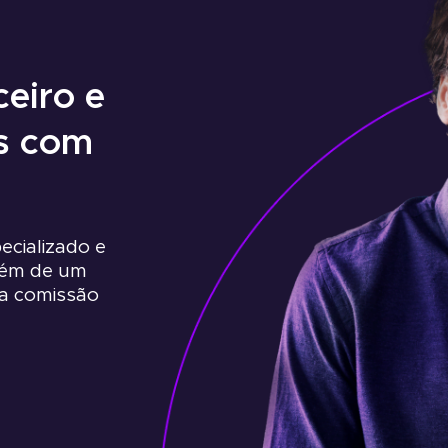
ceiro e
s com
cializado e
além de um
a comissão