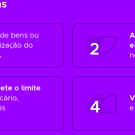
ns
 de bens ou
A
2
lização do
e
.
n
te o limite
cário,
V
4
is
e