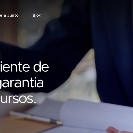
e a Junto
Blog
iente de
arantia
ursos.
rantia sem bloquear recursos.
l
 empresas fecharem contratos.
s.