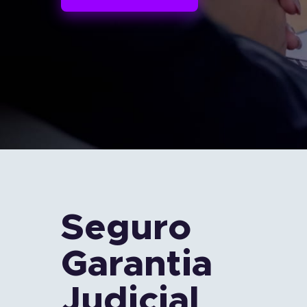
Seguro Garantia
Tradicional
Economia e agilidade para
empresas fecharem
contratos.
Seguro
Garantia
Judicial