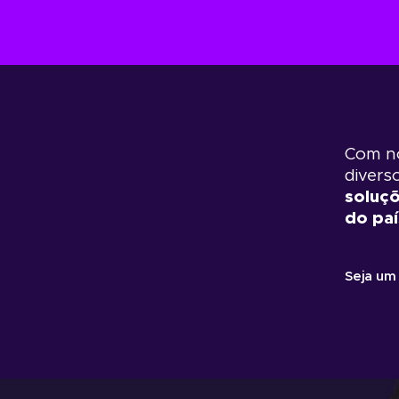
Com n
diver
soluç
do paí
Seja um 