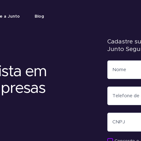
e a Junto
Blog
Cadastre su
Junto Segu
ista em
mpresas
rantia sem bloquear recursos.
l
 empresas fecharem contratos.
s.