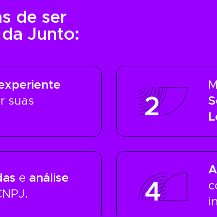
s de ser
 da Junto:
experiente
M
2
r suas
S
L
A
das
e
análise
4
c
CNPJ.
i