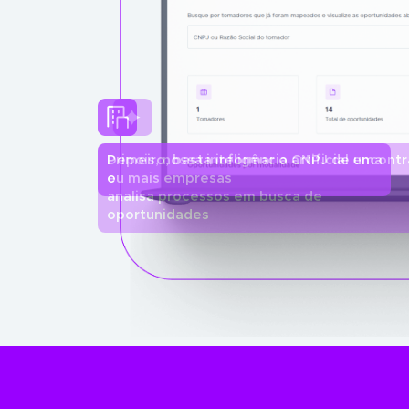
Depois, nossa inteligência artificial encontr
e
analisa processos em busca de
oportunidades