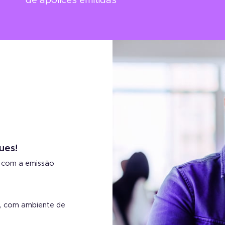
de apólices emitidas
ues!
, com a emissão
il, com ambiente de