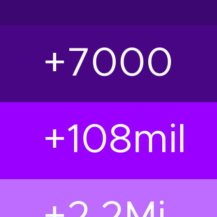
+7000
+108mil