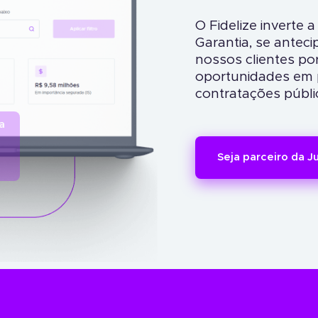
O Fidelize inverte
Garantia, se antec
nossos clientes po
oportunidades em p
contratações públi
a
Seja parceiro da J