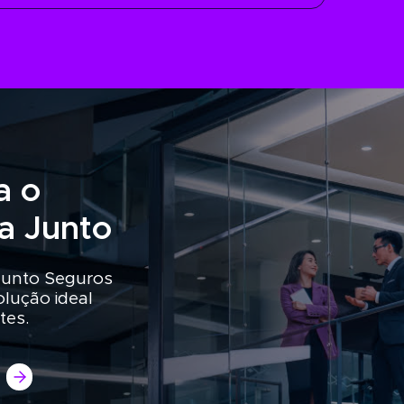
a o
ia Junto
Junto Seguros
olução ideal
tes.