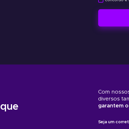
Concordo e 
Portal do Corretor
Acesso empresa
Com nossos
diversos t
 que
garantem o
Seja um corret