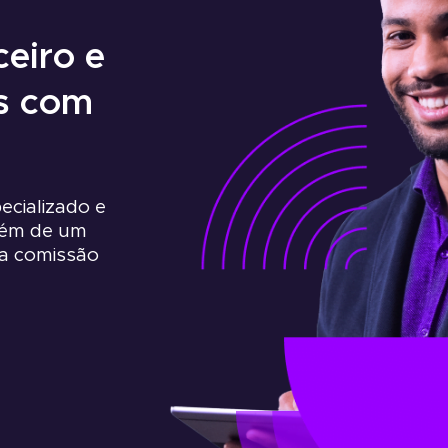
ceiro e
s com
cializado e
além de um
a comissão