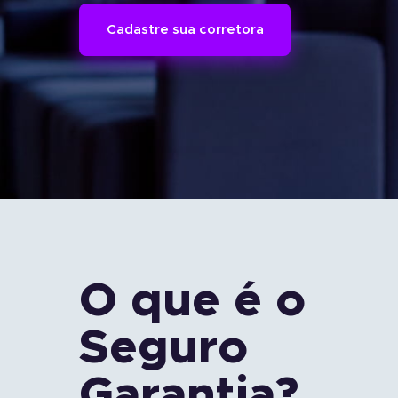
Cadastre sua corretora
Seguro Garantia
Tradicional
Economia e agilidade para
empresas fecharem
contratos.
O que é o
Seguro
Garantia?