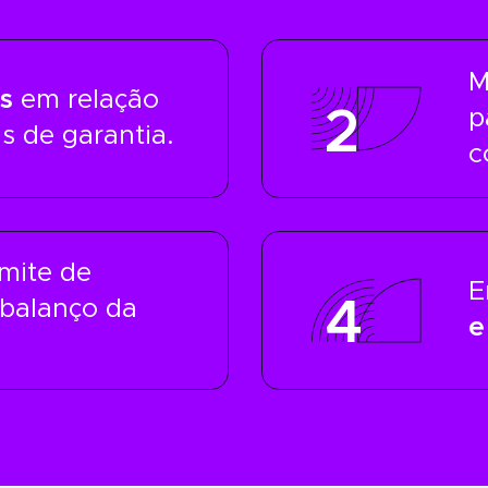
M
s
em relação
2
p
s de garantia.
c
imite de
E
4
 balanço da
e