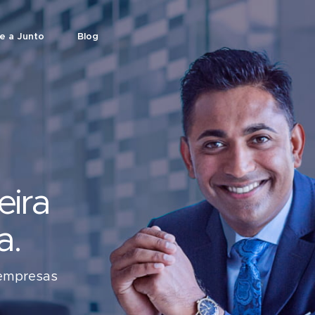
e a Junto
Blog
eira
a.
rantia sem bloquear recursos.
l
 empresas
 empresas fecharem contratos.
s.