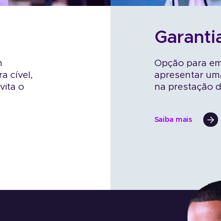
Garanti
m
Opção para em
a cível,
apresentar uma
vita o
na prestação d
Saiba mais