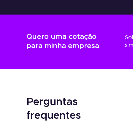
Quero uma cotação
Sol
para minha empresa
sim
Perguntas
frequentes