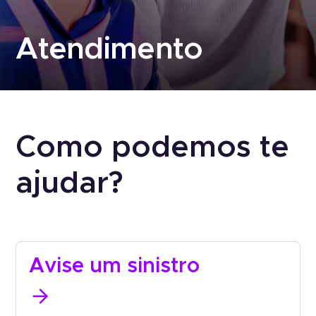
Seguro Garantia
Tradi
Atendimento
Seguro Garantia
Tradicional
Economia e agilidade para
empresas fecharem
Economia e agilidade para empresas
Portal do Corretor
contratos.
fecharem contratos.
Como podemos te
Acesso empresa
ajudar?
Avise um
sinistro