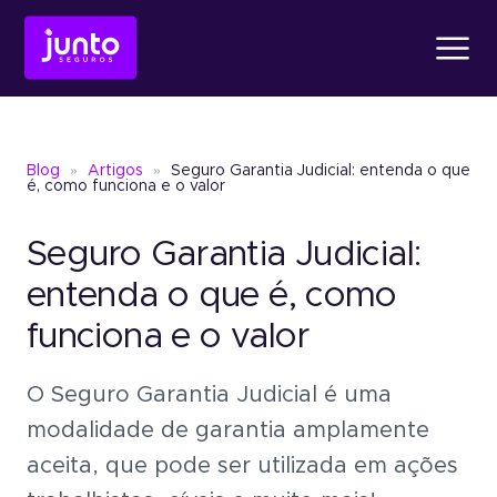
Produtos
Blog
»
Artigos
»
Seguro Garantia Judicial: entenda o que
Conheça o
Fiança Loc
é, como funciona e o valor
Seguro Garantia Judicial:
Conheça o
Seguro Ga
Conheça o
Fiança Locatícia
Atendimento
entenda o que é, como
funciona e o valor
Conheça o
Seguro Garantia
Seguro Garantia
Judic
Sobre a Junto
O Seguro Garantia Judicial é uma
Um jeito simples de oferece
garantia sem bloquear recu
modalidade de garantia amplamente
Seguro Garantia
Judicial
aceita, que pode ser utilizada em ações
Um jeito simples de oferecer garantia
Blog
sem bloquear recursos.