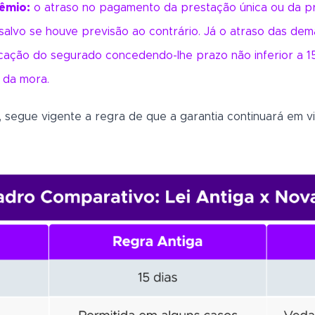
êmio:
o atraso no pagamento da prestação única ou da pr
 salvo se houve previsão ao contrário. Já o atraso das de
ficação do segurado concedendo-lhe prazo não inferior a 15
 da mora.
, segue vigente a regra de que a garantia continuará em