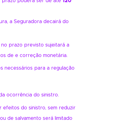
o prazo poderá ser de até
120
ura, a Seguradora decairá do
no prazo previsto sujeitará a
os de e correção monetária.
s necessários para a regulação
a ocorrência do sinistro.
efeitos do sinistro, sem reduzir
ou de salvamento será limitado