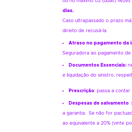
ou no máximo 02 (duas) vezes 
dias.
Caso ultrapassado o prazo máx
direito de recusá-la.
Atraso no pagamento da i
Seguradora ao pagamento de mu
Documentos Essenciais:
n
e liquidação do sinistro, respe
Prescrição
: passa a contar
Despesas de salvamento
:
a garantia. Se não for pactua
ao equivalente a 20% (vinte po