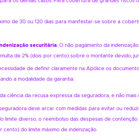
para os demais casos.
Para cobertura de grandes riscos 
imo de 30 ou 120 dias para manifestar-se sobre a cobert
ndenização securitária
: O não pagamento da indenização 
lta de 2% (dois por cento) sobre o montante devido, jur
ecessidade de definir claramente na Apólice os documento
itando a modalidade da garantia.
 da ciência da recusa expressa da seguradora, e não mais d
 seguradora deve arcar com medidas para evitar ou reduzir 
do limite diverso, o reembolso das despesas de contenção 
r cento) do limite máximo de indenização.