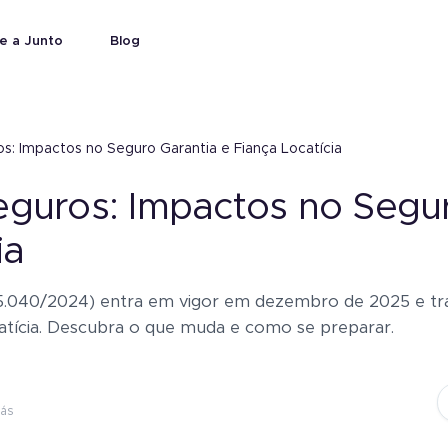
e a Junto
Blog
s: Impactos no Seguro Garantia e Fiança Locatícia
eguros: Impactos no Segur
ia
 15.040/2024) entra em vigor em dezembro de 2025 e t
atícia. Descubra o que muda e como se preparar.
l
rantia sem bloquear recursos.
s.
 empresas fecharem contratos.
rás