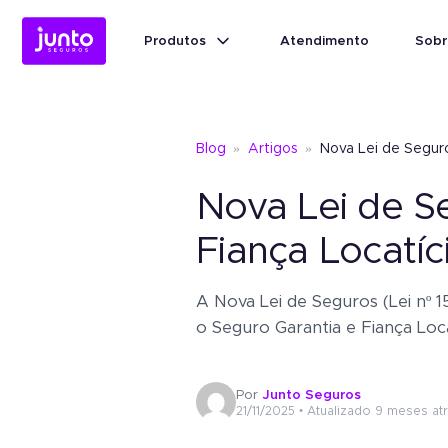
Produtos
Atendimento
Sobr
Produtos
Conheça o
Fiança
Blog
»
Artigos
»
Nova Lei de Seguro
Locatícia
Nova Lei de S
Conheça o
Fiança Locatícia
Atendimento
Conheça o
Seguro
Fiança Locatíc
Garantia
Conheça o
Seguro Garantia
Sobre a Junto
A Nova Lei de Seguros (Lei nº
o Seguro Garantia e Fiança Loc
Seguro Garantia
Judicial
Seguro Garantia
Judicia
Um jeito simples de oferecer ga
Blog
Um jeito simples de oferecer
Por
Junto Seguros
garantia sem bloquear recurso
Seguro Garantia
Tradicional
Economia e agilidade para
21/11/2025 • Atualizado 9 meses at