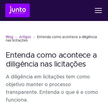
Produtos
Blog
»
Artigos
»
Entenda como acontece a diligência
Conheça o
Fiança Loc
nas licitações
Entenda como acontece a
Conheça o
Seguro Ga
Conheça o
Fiança Locatícia
Atendimento
diligência nas licitações
A diligência em licitações tem como
Conheça o
Seguro Garantia
Seguro Garantia
Judic
Sobre a Junto
objetivo manter o processo
Um jeito simples de oferece
transparente. Entenda o que é e como
garantia sem bloquear recu
Seguro Garantia
Judicial
funciona.
Um jeito simples de oferecer garantia
Blog
sem bloquear recursos.