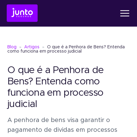
Produtos
Blog
»
Artigos
»
O que é a Penhora de Bens? Entenda
Conheça o
Fiança Loc
como funciona em processo judicial
O que é a Penhora de
Conheça o
Seguro Ga
Conheça o
Fiança Locatícia
Atendimento
Bens? Entenda como
funciona em processo
Conheça o
Seguro Garantia
Seguro Garantia
Judic
judicial
Sobre a Junto
Um jeito simples de oferece
garantia sem bloquear recu
A penhora de bens visa garantir o
Seguro Garantia
Judicial
pagamento de dividas em processos
Um jeito simples de oferecer garantia
Blog
sem bloquear recursos.