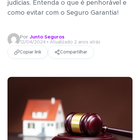
judicias. Entenda o que é penhorável e
Seguro Garantia
Tradi
como evitar com o Seguro Garantia!
Economia e agilidade para
Seguro Garantia
Tradicional
empresas fecharem
contratos.
Economia e agilidade para empresas
Por
Junto Seguros
Portal do Corretor
fecharem contratos.
12/04/2024 • Atualizado 2 anos atrás
Copiar link
Compartilhar
Acesso empresa