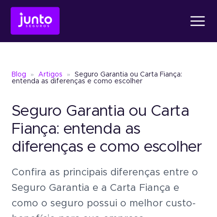
Produtos
Blog
»
Artigos
»
Seguro Garantia ou Carta Fiança:
Conheça o
Fiança Loc
entenda as diferenças e como escolher
Seguro Garantia ou Carta
Conheça o
Seguro Ga
Conheça o
Fiança Locatícia
Atendimento
Fiança: entenda as
diferenças e como escolher
Conheça o
Seguro Garantia
Seguro Garantia
Judic
Sobre a Junto
Confira as principais diferenças entre o
Um jeito simples de oferece
garantia sem bloquear recu
Seguro Garantia e a Carta Fiança e
Seguro Garantia
Judicial
como o seguro possui o melhor custo-
Um jeito simples de oferecer garantia
Blog
sem bloquear recursos.