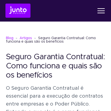
Produtos
Blog
»
Artigos
»
Seguro Garantia Contratual: Como
Conheça o
Fiança Loc
funciona e quais são os benefícios
Seguro Garantia Contratual:
Conheça o
Seguro Ga
Conheça o
Fiança Locatícia
Atendimento
Como funciona e quais são
os benefícios
Conheça o
Seguro Garantia
Seguro Garantia
Judic
Sobre a Junto
O Seguro Garantia Contratual é
Um jeito simples de oferece
garantia sem bloquear recu
essencial para a execução de contratos
Seguro Garantia
Judicial
entre empresas e o Poder Público.
Um jeito simples de oferecer garantia
Blog
sem bloquear recursos.