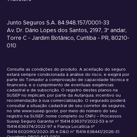
Junto Seguros S.A. 84.948.157/0001-33
Av. Dr. Dário Lopes dos Santos, 2197, 3º andar,
Torre C - Jardim Botânico, Curitiba - PR, 80210-
010
Consulte as condições do produto. A aceitação do seguro
estará sempre condicionada à análise do risco, e exigirá por
parte do Tomador a comprovação de capacidade técnica e
financeira, e o cumprimento de eventuais exigências
cadastral e de subscrição. O registro destes planos na
SUSEP no implicam, por parte da Autarquia, incentivo ou
recomendação à sua comercialização. O segurado poderá
consultar a situação cadastral de seu corretor de seguros,
no site www.susep.gov.br, por meio do número do seu
registro na SUSEP, nome completo ou CNPJ – Processos
Susep Seguro Garantia nº 15414.636371/2022-53 e nº
15414.636374/2022-97 e Fiança Locatícia nº
15414.602090/2020-35 e D&O n° 15414.638441/2026-31.
Ouvidoria 0800 643 0301.