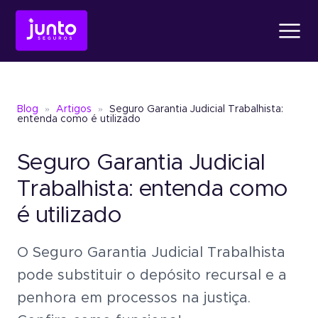
Produtos
Blog
»
Artigos
»
Seguro Garantia Judicial Trabalhista:
Conheça o
Fiança Loc
entenda como é utilizado
Seguro Garantia Judicial
Conheça o
Seguro Ga
Conheça o
Fiança Locatícia
Atendimento
Trabalhista: entenda como
é utilizado
Conheça o
Seguro Garantia
Seguro Garantia
Judic
Sobre a Junto
O Seguro Garantia Judicial Trabalhista
Um jeito simples de oferece
garantia sem bloquear recu
pode substituir o depósito recursal e a
Seguro Garantia
Judicial
penhora em processos na justiça.
Um jeito simples de oferecer garantia
Blog
sem bloquear recursos.