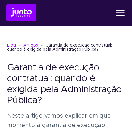
Produtos
Blog
»
Artigos
»
Garantia de execução contratual:
Conheça o
Fiança Loc
quando é exigida pela Administração Pública?
Garantia de execução
Conheça o
Seguro Ga
Conheça o
Fiança Locatícia
Atendimento
contratual: quando é
exigida pela Administração
Conheça o
Seguro Garantia
Seguro Garantia
Judic
Pública?
Sobre a Junto
Um jeito simples de oferece
garantia sem bloquear recu
Neste artigo vamos explicar em que
Seguro Garantia
Judicial
momento a garantia de execução
Um jeito simples de oferecer garantia
Blog
sem bloquear recursos.