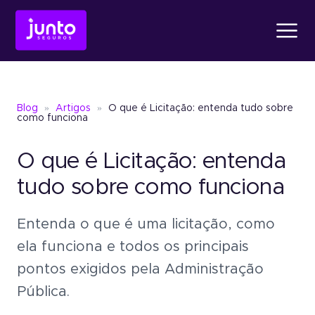
Produtos
Blog
»
Artigos
»
O que é Licitação: entenda tudo sobre
Conheça o
Fiança Loc
como funciona
O que é Licitação: entenda
Conheça o
Seguro Ga
Conheça o
Fiança Locatícia
Atendimento
tudo sobre como funciona
Entenda o que é uma licitação, como
Conheça o
Seguro Garantia
Seguro Garantia
Judic
Sobre a Junto
ela funciona e todos os principais
Um jeito simples de oferece
pontos exigidos pela Administração
garantia sem bloquear recu
Seguro Garantia
Judicial
Pública.
Um jeito simples de oferecer garantia
Blog
sem bloquear recursos.