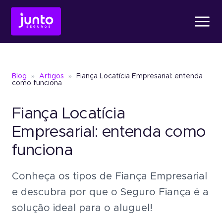
Produtos
Blog
»
Artigos
»
Fiança Locatícia Empresarial: entenda
Conheça o
Fiança Loc
como funciona
Fiança Locatícia
Conheça o
Seguro Ga
Conheça o
Fiança Locatícia
Atendimento
Empresarial: entenda como
funciona
Conheça o
Seguro Garantia
Seguro Garantia
Judic
Sobre a Junto
Conheça os tipos de Fiança Empresarial
Um jeito simples de oferece
garantia sem bloquear recu
e descubra por que o Seguro Fiança é a
Seguro Garantia
Judicial
solução ideal para o aluguel!
Um jeito simples de oferecer garantia
Blog
sem bloquear recursos.