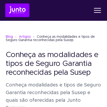
Produtos
Blog
»
Artigos
»
Conheça as modalidades e tipos de
Conheça o
Fiança Loc
Seguro Garantia reconhecidas pela Susep
Conheça as modalidades e
Conheça o
Seguro Ga
Conheça o
Fiança Locatícia
Atendimento
tipos de Seguro Garantia
reconhecidas pela Susep
Conheça o
Seguro Garantia
Seguro Garantia
Judic
Sobre a Junto
Conheça modalidades e tipos de Seguro
Um jeito simples de oferece
garantia sem bloquear recu
Garantia reconhecidas pela Susep e
Seguro Garantia
Judicial
quais são oferecidas pela Junto
Um jeito simples de oferecer garantia
Blog
sem bloquear recursos.