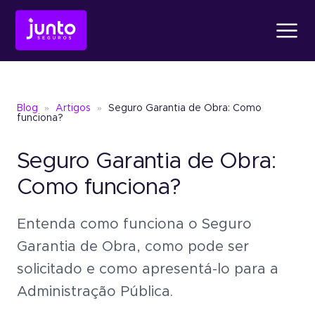
Produtos
Blog
»
Artigos
»
Seguro Garantia de Obra: Como
Conheça o
Fiança Loc
funciona?
Seguro Garantia de Obra:
Conheça o
Seguro Ga
Conheça o
Fiança Locatícia
Atendimento
Como funciona?
Entenda como funciona o Seguro
Conheça o
Seguro Garantia
Seguro Garantia
Judic
Sobre a Junto
Garantia de Obra, como pode ser
Um jeito simples de oferece
solicitado e como apresentá-lo para a
garantia sem bloquear recu
Seguro Garantia
Judicial
Administração Pública.
Um jeito simples de oferecer garantia
Blog
sem bloquear recursos.