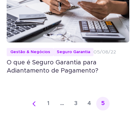
Seguro Garantia
Tradi
Economia e agilidade para
Seguro Garantia
Tradicional
empresas fecharem
contratos.
Economia e agilidade para empresas
Portal do Corretor
fecharem contratos.
Gestão & Negócios
Seguro Garantia
05/08/22
O que é Seguro Garantia para
Adiantamento de Pagamento?
Acesso empresa
1
…
3
4
5