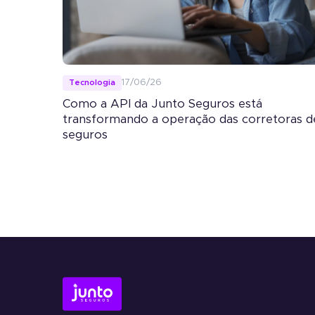
Seguro Garantia
Tradicional
Economia e agilidade para
empresas fecharem
17/06/26
Tecnologia
contratos.
Como a API da Junto Seguros está
transformando a operação das corretoras d
seguros