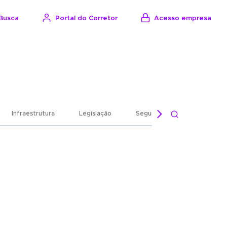
Portal do Corretor
Acesso empresa
Busca
Infraestrutura
Legislação
Seguro Garantia
Tecno