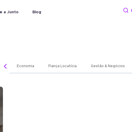
e a Junto
Blog
Economia
Fiança Locatícia
Gestão & Negócios
l
rantia sem bloquear recursos.
s.
 empresas fecharem contratos.