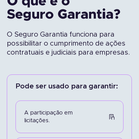
O que é o
Seguro Garantia?
O Seguro Garantia funciona para
possibilitar o cumprimento de ações
contratuais e judiciais para empresas.
Pode ser usado para garantir:
A participação em
Processos fiscais.
A negociação de
licitações.
adiantamento de um
pagamento.