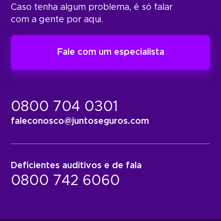
beneficiário do seguro. Quem recebe a
Caso tenha algum problema, é só falar
–
Judiciais:
indenização em caso de sinistro é o
com a gente por aqui.
segurado.
– Depósito Recursal
Fale com um especialista
– Trabalhista e Previdenciária
– Para ações cíveis e fiscais
0800 704 0301
faleconosco@juntoseguros.com
Deficientes auditivos e de fala
0800 742 6060