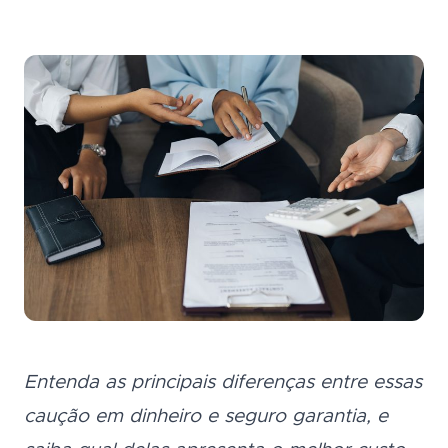
Seguro Garantia
Tradi
Economia e agilidade para
Seguro Garantia
Tradicional
empresas fecharem
contratos.
Economia e agilidade para empresas
Portal do Corretor
fecharem contratos.
Acesso empresa
Entenda as principais diferenças entre essas
caução em dinheiro e seguro garantia, e