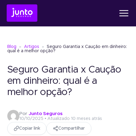
Produtos
Blog
»
Artigos
»
Seguro Garantia x Caução em dinheiro:
Conheça o
Fiança Loc
qual é a melhor opção?
Seguro Garantia x Caução
Conheça o
Seguro Ga
Conheça o
Fiança Locatícia
Atendimento
em dinheiro: qual é a
melhor opção?
Conheça o
Seguro Garantia
Seguro Garantia
Judic
Sobre a Junto
Um jeito simples de oferece
Por
Junto Seguros
garantia sem bloquear recu
10/10/2025 • Atualizado 10 meses atrás
Seguro Garantia
Judicial
Copiar link
Compartilhar
Um jeito simples de oferecer garantia
Blog
sem bloquear recursos.